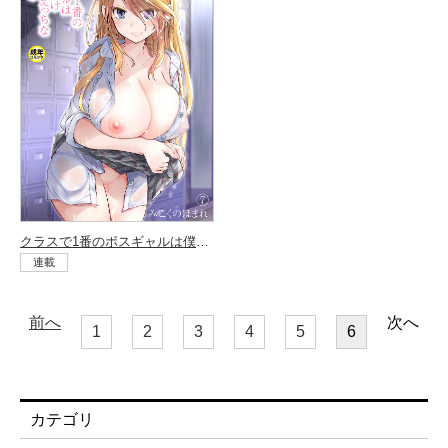
クラスで1番のボスギャルは僕の前だけかわいいえっちな幼なじみ （7）
連載
前へ
次へ
1
2
3
4
5
6
カテゴリ