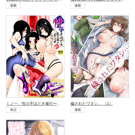
連載
連載
くノ一、性の手ほどき修行〜頭領への道〜 （3）
穢されたワタシ… （1）
単話
連載