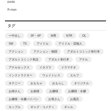
pasta
R-man
SWZW
タグ
tamuhi
XPJbox
ー中出し
3P・4P
M男
NTR
OL
yesman
SM
TS
アイドル
アイドル・芸能人
yotunoha
アクション
アクション・格闘
アダルトコミック単行本
Zummy
アダルトコミック単話
アダルト単行本
アナル
あ〜る氏
アナルセックス
イタズラ
イラマチオ
あおいせな
インストラクター
ウェイトレス
エルフ
あおいせな
オナニー
おもちゃ
おもらし
オリジナル
あおむし
お姉さん
お姫様
お嬢様
お嬢様・令嬢
アカバシ
お嬢様・令嬢パイパン
お母さん
お風呂
あきら肇
カップル
ギャグ・コメディ
ギャル