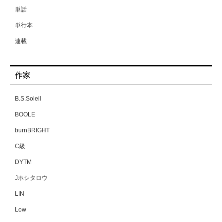
単話
単行本
連載
作家
B.S.Soleil
BOOLE
burnBRIGHT
C級
DYTM
Jホシタロウ
LIN
Low