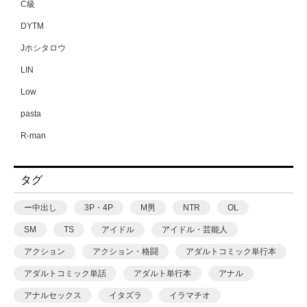
C級
DYTM
Jホシタロウ
LIN
Low
pasta
R-man
SWZW
タグ
tamuhi
XPJbox
ー中出し
3P・4P
M男
NTR
OL
yesman
SM
TS
アイドル
アイドル・芸能人
yotunoha
アクション
アクション・格闘
アダルトコミック単行本
Zummy
アダルトコミック単話
アダルト単行本
アナル
あ〜る氏
アナルセックス
イタズラ
イラマチオ