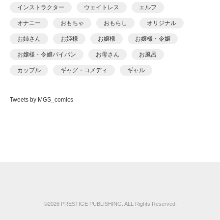
あおいせな
インストラクター
ウェイトレス
エルフ
あおいせな
オナニー
おもちゃ
おもらし
オリジナル
あおむし
お姉さん
お姫様
お嬢様
お嬢様・令嬢
アカバシ
お嬢様・令嬢パイパン
お母さん
お風呂
あきら肇
カップル
ギャグ・コメディ
ギャル
あましょく
キャンギャル
くの一
クンニ
ケモナー
ありしあ
Tweets by MGS_comics
コスプレ
ごっくん
コッミク単行本
いけだま
サイコ・スリラー
シスター
シックスナイン
いさわのーり
ショタ
スパンキング
スポーツ
スレンダ
いちごクレープ
スレンダー
セーラー服
セクシー
その他フェチ
えんど
ダーク系
ダンス
チャイナドレス
つるぺた
おっweee
ツンデレ
デカチン・巨根
デビュー作品
ドール
がっきー
ドM
ドМ
ドラッグ
ナース
ナンパ
©2026 PRESTIGE PUBLISHING. ALL Rights Reserved.
かっさい
ニーソックス
ネコミミ
ネコミミ・獣系