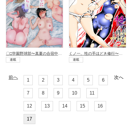
〇□学園野球部〜真夏の合宿中に種付けされる女子マネージャーたち〜 （2）
くノ一、性の手ほどき修行〜頭領への道〜 （2）
連載
連載
前へ
次へ
1
2
3
4
5
6
7
8
9
10
11
12
13
14
15
16
17