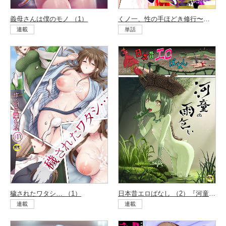
義母さんは僕のモノ （1）
くノ一、性の手ほどき修行〜頭領への道〜 （3）
連載
単話
穢されたワタシ… （1）
日本昔エロばなし （2）『河童の雨乞い』
連載
連載