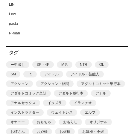
LIN
Low
pasta
R-man
SWZW
タグ
tamuhi
XPJbox
ー中出し
3P・4P
M男
NTR
OL
yesman
SM
TS
アイドル
アイドル・芸能人
yotunoha
アクション
アクション・格闘
アダルトコミック単行本
Zummy
アダルトコミック単話
アダルト単行本
アナル
あ〜る氏
アナルセックス
イタズラ
イラマチオ
あおいせな
インストラクター
ウェイトレス
エルフ
あおいせな
オナニー
おもちゃ
おもらし
オリジナル
あおむし
お姉さん
お姫様
お嬢様
お嬢様・令嬢