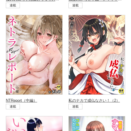
連載
連載
NTReport（中編）
私のナカで成仏なさい！（2）
連載
連載