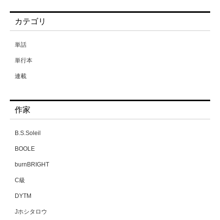
カテゴリ
単話
単行本
連載
作家
B.S.Soleil
BOOLE
burnBRIGHT
C級
DYTM
Jホシタロウ