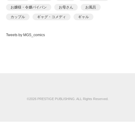
アカバシ
お嬢様・令嬢パイパン
お母さん
お風呂
あきら肇
カップル
ギャグ・コメディ
ギャル
あましょく
キャンギャル
くの一
クンニ
ケモナー
ありしあ
Tweets by MGS_comics
コスプレ
ごっくん
コッミク単行本
いけだま
サイコ・スリラー
シスター
シックスナイン
いさわのーり
ショタ
スパンキング
スポーツ
スレンダ
いちごクレープ
スレンダー
セーラー服
セクシー
その他フェチ
えんど
ダーク系
ダンス
チャイナドレス
つるぺた
おっweee
ツンデレ
デカチン・巨根
デビュー作品
ドール
がっきー
ドM
ドМ
ドラッグ
ナース
ナンパ
©2026 PRESTIGE PUBLISHING. ALL Rights Reserved.
かっさい
ニーソックス
ネコミミ
ネコミミ・獣系
かゆみ止め
ハーレム
パイズリ
パイパン
バイブ
くまっこ
バニーガール
ハメ撮り
パンスト・タイツ
くまパンツ
パンチラ
ビキニ
ビッチ
ファンタジー