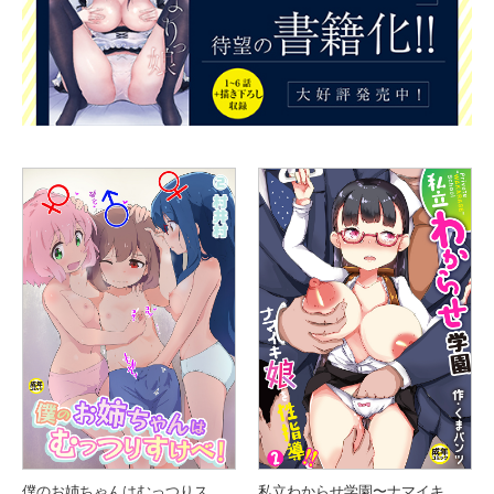
僕のお姉ちゃんはむっつりスケベ！！（2）
私立わからせ学園〜ナマイキ娘を性指導！！〜（2）