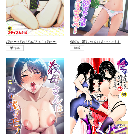
ぴゅ〜ぴゅぴゅぴゅ！ぴゅ〜ぴゅ〜ぴゅ〜ぴゅ〜ぴゅ〜！
僕のお姉ちゃんはむっつりすけべ！！ （1）
単行本
連載