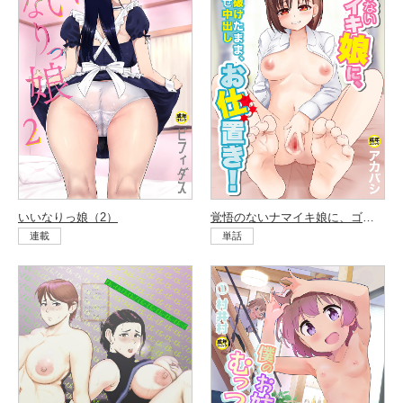
いいなりっ娘（2）
覚悟のないナマイキ娘に、ゴムが破けたまま、わからせ中出しお仕置き！
連載
単話