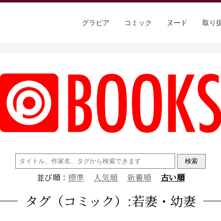
グラビア
コミック
ヌード
取り
検
索:
並び順：
標準
人気順
新着順
古い順
タグ（コミック）:若妻・幼妻