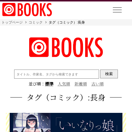
トップページ
コミック
タグ（コミック）:長身
検
索:
並び順：
標準
人気順
新着順
古い順
タグ（コミック）:長身