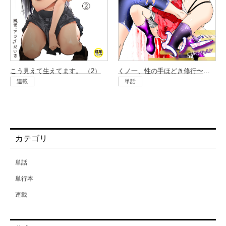
こう見えて生えてます。 （2）
くノ一、性の手ほどき修行〜頭領への道〜 （3）
連載
単話
カテゴリ
単話
単行本
連載