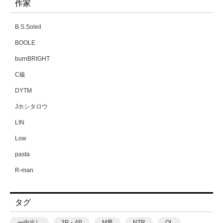
作家
B.S.Soleil
BOOLE
burnBRIGHT
C級
DYTM
Jホシタロウ
LIN
Low
pasta
R-man
SWZW
タグ
tamuhi
XPJbox
ー中出し
3P・4P
M男
NTR
OL