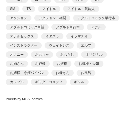
yesman
SM
TS
アイドル
アイドル・芸能人
yotunoha
アクション
アクション・格闘
アダルトコミック単行本
Zummy
アダルトコミック単話
アダルト単行本
アナル
あ〜る氏
アナルセックス
イタズラ
イラマチオ
あおいせな
インストラクター
ウェイトレス
エルフ
あおいせな
オナニー
おもちゃ
おもらし
オリジナル
あおむし
お姉さん
お姫様
お嬢様
お嬢様・令嬢
アカバシ
お嬢様・令嬢パイパン
お母さん
お風呂
あきら肇
カップル
ギャグ・コメディ
ギャル
あましょく
キャンギャル
くの一
クンニ
ケモナー
ありしあ
Tweets by MGS_comics
コスプレ
ごっくん
コッミク単行本
いけだま
サイコ・スリラー
シスター
シックスナイン
いさわのーり
ショタ
スパンキング
スポーツ
スレンダ
いちごクレープ
スレンダー
セーラー服
セクシー
その他フェチ