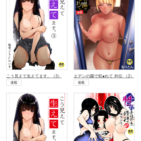
こう見えて生えてます。（3）
エデンの園で犯●れて 外伝 （2）
連載
連載