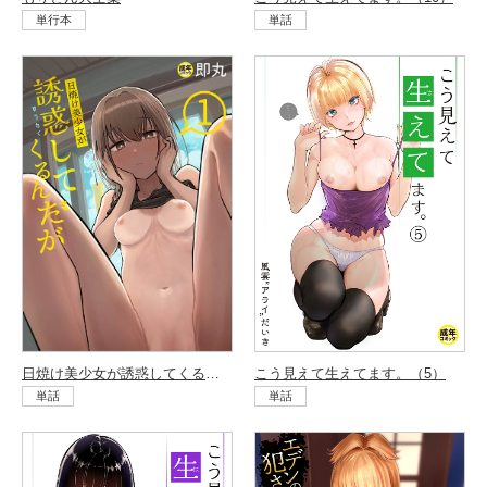
単話
単行本
こう見えて生えてます。（5）
日焼け美少女が誘惑してくるんだが（1）
単話
単話