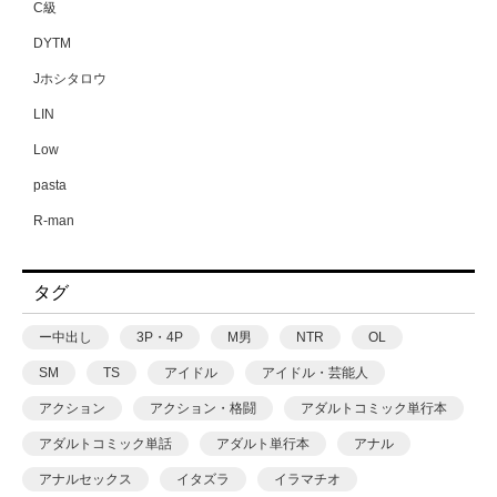
C級
DYTM
Jホシタロウ
LIN
Low
pasta
R-man
SWZW
タグ
tamuhi
XPJbox
ー中出し
3P・4P
M男
NTR
OL
yesman
SM
TS
アイドル
アイドル・芸能人
yotunoha
アクション
アクション・格闘
アダルトコミック単行本
Zummy
アダルトコミック単話
アダルト単行本
アナル
あ〜る氏
アナルセックス
イタズラ
イラマチオ