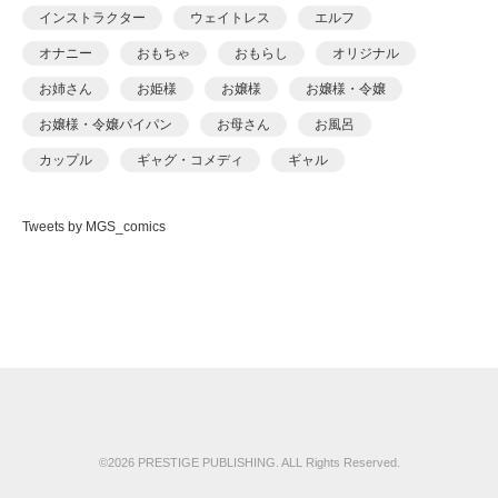
あおいせな
インストラクター
ウェイトレス
エルフ
あおいせな
オナニー
おもちゃ
おもらし
オリジナル
あおむし
お姉さん
お姫様
お嬢様
お嬢様・令嬢
アカバシ
お嬢様・令嬢パイパン
お母さん
お風呂
あきら肇
カップル
ギャグ・コメディ
ギャル
あましょく
キャンギャル
くの一
クンニ
ケモナー
ありしあ
Tweets by MGS_comics
コスプレ
ごっくん
コッミク単行本
いけだま
サイコ・スリラー
シスター
シックスナイン
いさわのーり
ショタ
スパンキング
スポーツ
スレンダ
いちごクレープ
スレンダー
セーラー服
セクシー
その他フェチ
えんど
ダーク系
ダンス
チャイナドレス
つるぺた
おっweee
ツンデレ
デカチン・巨根
デビュー作品
ドール
がっきー
ドM
ドМ
ドラッグ
ナース
ナンパ
©2026 PRESTIGE PUBLISHING. ALL Rights Reserved.
かっさい
ニーソックス
ネコミミ
ネコミミ・獣系