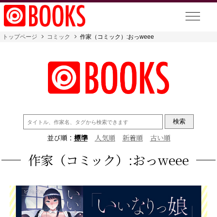
トップページ
コミック
作家（コミック）:おっweee
検
索:
並び順：
標準
人気順
新着順
古い順
作家（コミック）:おっweee