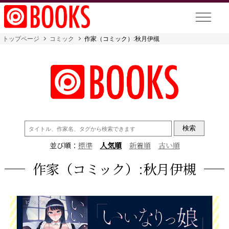
トップページ
コミック
作家（コミック）:秋月伊槻
検
索:
並び順：
標準
人気順
新着順
古い順
作家（コミック）:秋月伊槻