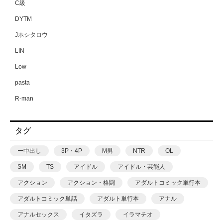
C級
DYTM
Jホシタロウ
LIN
Low
pasta
R-man
SWZW
タグ
tamuhi
XPJbox
ー中出し
3P・4P
M男
NTR
OL
yesman
SM
TS
アイドル
アイドル・芸能人
yotunoha
アクション
アクション・格闘
アダルトコミック単行本
Zummy
アダルトコミック単話
アダルト単行本
アナル
あ〜る氏
アナルセックス
イタズラ
イラマチオ