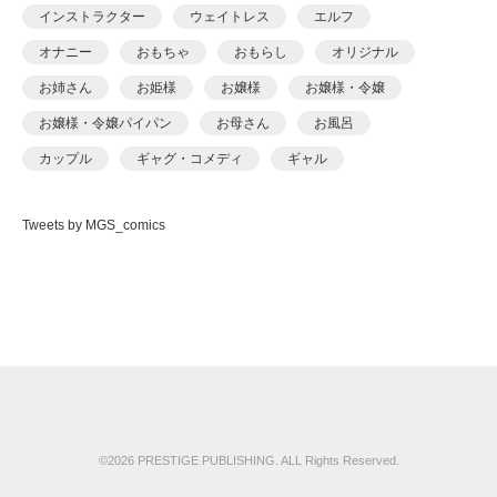
あおいせな
インストラクター
ウェイトレス
エルフ
あおいせな
オナニー
おもちゃ
おもらし
オリジナル
あおむし
お姉さん
お姫様
お嬢様
お嬢様・令嬢
アカバシ
お嬢様・令嬢パイパン
お母さん
お風呂
あきら肇
カップル
ギャグ・コメディ
ギャル
あましょく
キャンギャル
くの一
クンニ
ケモナー
ありしあ
Tweets by MGS_comics
コスプレ
ごっくん
コッミク単行本
いけだま
サイコ・スリラー
シスター
シックスナイン
いさわのーり
ショタ
スパンキング
スポーツ
スレンダ
いちごクレープ
スレンダー
セーラー服
セクシー
その他フェチ
えんど
ダーク系
ダンス
チャイナドレス
つるぺた
おっweee
ツンデレ
デカチン・巨根
デビュー作品
ドール
がっきー
ドM
ドМ
ドラッグ
ナース
ナンパ
©2026 PRESTIGE PUBLISHING. ALL Rights Reserved.
かっさい
ニーソックス
ネコミミ
ネコミミ・獣系