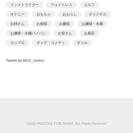
あおいせな
インストラクター
ウェイトレス
エルフ
あおいせな
オナニー
おもちゃ
おもらし
オリジナル
あおむし
お姉さん
お姫様
お嬢様
お嬢様・令嬢
アカバシ
お嬢様・令嬢パイパン
お母さん
お風呂
あきら肇
カップル
ギャグ・コメディ
ギャル
あましょく
キャンギャル
くの一
クンニ
ケモナー
ありしあ
Tweets by MGS_comics
コスプレ
ごっくん
コッミク単行本
いけだま
サイコ・スリラー
シスター
シックスナイン
いさわのーり
ショタ
スパンキング
スポーツ
スレンダ
いちごクレープ
スレンダー
セーラー服
セクシー
その他フェチ
えんど
ダーク系
ダンス
チャイナドレス
つるぺた
おっweee
ツンデレ
デカチン・巨根
デビュー作品
ドール
がっきー
ドM
ドМ
ドラッグ
ナース
ナンパ
©2026 PRESTIGE PUBLISHING. ALL Rights Reserved.
かっさい
ニーソックス
ネコミミ
ネコミミ・獣系