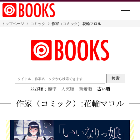
トップページ
コミック
作家（コミック）:花輪マロル
検
索:
並び順：
標準
人気順
新着順
古い順
作家（コミック）:花輪マロル