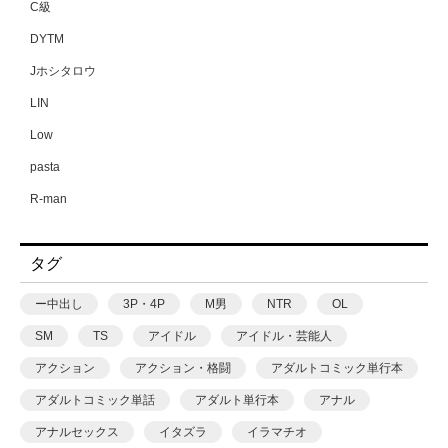
C級
DYTM
Jホシタロウ
LIN
Low
pasta
R-man
SWZW
タグ
tamuhi
XPJbox
ー中出し
3P・4P
M男
NTR
OL
yesman
SM
TS
アイドル
アイドル・芸能人
yotunoha
アクション
アクション・格闘
アダルトコミック単行本
Zummy
アダルトコミック単話
アダルト単行本
アナル
あ〜る氏
アナルセックス
イタズラ
イラマチオ