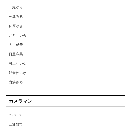
一織ゆり
三葉みる
佐原ゆき
北乃せいら
大川成美
日里麻美
村上りいな
浅倉れいか
白浜さち
相原美咲
カメラマン
能美真奈
葉月愛梨
comeme.
蒼野杏
三浦雄司
藤原みらちよ