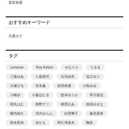
富田恭透
要あい
黒島綾乃
おすすめキーワード
共通タグ
タグ
comeme.
Roy Ketzer
せなりり
てるる
三葉ゆあ
八坂悠司
古河由衣
塩江ゆう
大塚びる
宮永薫
富田恭透
小島みゆ
小柳歩
小森ほたる
悠木ゆうか
早川達也
明丸はむ
朝野ナツ
桃里れあ
植原ゆきな
横内禎久
滝沢みらん
白壁爽子
篠見星奈
西永彩奈
谷かえ
阿久津真央
鞠奈