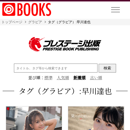
トップページ
グラビア
タグ（グラビア）:早川達也
検
索:
並び順：
標準
人気順
新着順
古い順
タグ（グラビア）:早川達也