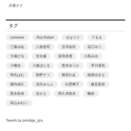
共通タグ
タグ
comeme.
Roy Ketzer
せなりり
てるる
三葉ゆあ
八坂悠司
古河由衣
塩江ゆう
大塚びる
宮永薫
富田恭透
小島みゆ
小柳歩
小森ほたる
悠木ゆうか
早川達也
明丸はむ
朝野ナツ
桃里れあ
植原ゆきな
横内禎久
滝沢みらん
白壁爽子
篠見星奈
西永彩奈
谷かえ
阿久津真央
鞠奈
高山みれい
Tweets by prestige_gra