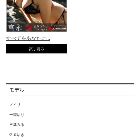
すべてをあなたに...
モデル
メイリ
一織ゆり
三葉みる
佐原ゆき