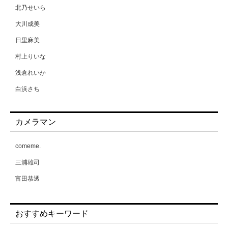
北乃せいら
大川成美
日里麻美
村上りいな
浅倉れいか
白浜さち
相原美咲
カメラマン
能美真奈
葉月愛梨
comeme.
蒼野杏
三浦雄司
藤原みらちよ
富田恭透
要あい
黒島綾乃
おすすめキーワード