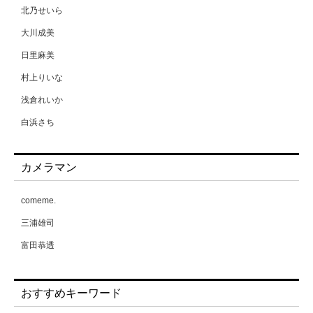
北乃せいら
大川成美
日里麻美
村上りいな
浅倉れいか
白浜さち
相原美咲
カメラマン
能美真奈
葉月愛梨
comeme.
蒼野杏
三浦雄司
藤原みらちよ
富田恭透
要あい
黒島綾乃
おすすめキーワード