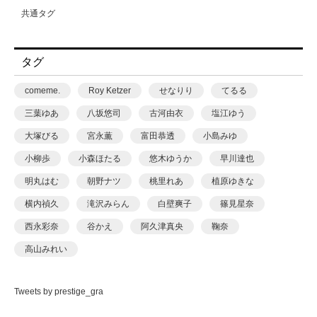
共通タグ
タグ
comeme.
Roy Ketzer
せなりり
てるる
三葉ゆあ
八坂悠司
古河由衣
塩江ゆう
大塚びる
宮永薫
富田恭透
小島みゆ
小柳歩
小森ほたる
悠木ゆうか
早川達也
明丸はむ
朝野ナツ
桃里れあ
植原ゆきな
横内禎久
滝沢みらん
白壁爽子
篠見星奈
西永彩奈
谷かえ
阿久津真央
鞠奈
高山みれい
Tweets by prestige_gra