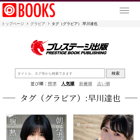
トップページ
グラビア
タグ（グラビア）:早川達也
検
索:
並び順：
標準
人気順
新着順
古い順
タグ（グラビア）:早川達也