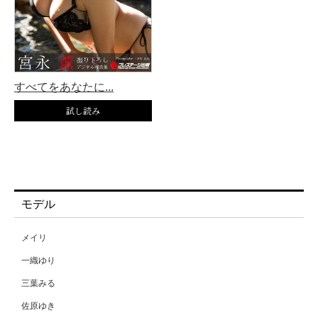
すべてをあなたに...
モデル
メイリ
一織ゆり
三葉みる
佐原ゆき