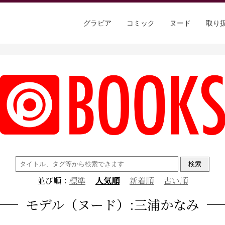
グラビア
コミック
ヌード
取り
検
索:
並び順：
標準
人気順
新着順
古い順
モデル（ヌード）:三浦かなみ