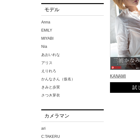
モデル
Anna
EMILY
MIYABI
Nia
あおいれな
アリス
えりれろ
KANAMI
かんなさん（仮名）
きみと歩実
さつき芽衣
ちゃんよた
ほなみさん（仮名）
カメラマン
みひな
メイリ
ari
もなみ鈴
C:TAKERU