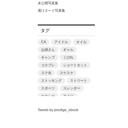
丘えりな
松田忠雄
未公開写真集
並木ゆの
柳沢康太
透けヌード写真集
中丸未来
浜田一喜
中森ななみ
渡辺凌
タグ
丸最レア
滝スズゴウ
丹羽すみれ
潤
CA
アイドル
オイル
乙アリス
猿山秀人
お姉さん
ギャル
九井さん（仮名）
田村浩章
キャンプ
くびれ
九十九メイ
福澤卓弥
コスプレ
ショートカット
二之宮りえな
篠原潔
スク水
スケスケ
二宮和香
藤本和典
ストッキング
ストリート
五芭
街田和由
スポーツ
スレンダー
亜矢みつき
鈴木ゴータ
セクシー
タイツ
今村日那乃
門嶋淳矢
ちっぱい
ニット
伊南えりか
関純一
Tweets by prestige_ebook
バニーガール
パンチラ
似鳥日菜
青山裕企
プール
フェチ
ベスト
佐久良咲希
黒澤奨平
マスク
ミニマム