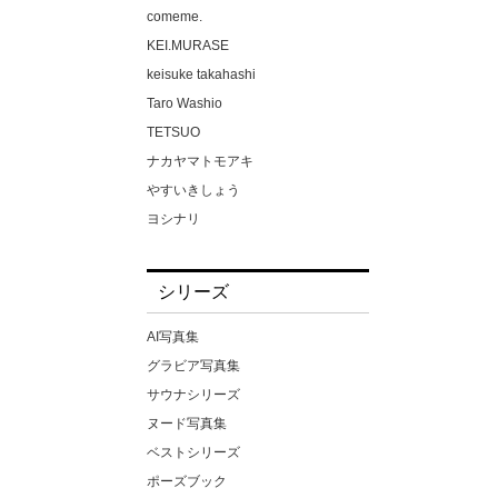
ゆみさん（仮名）
comeme.
ゆりかさん（仮名）
KEI.MURASE
ゆりさん（仮名）
keisuke takahashi
るるちゃ。
Taro Washio
わか菜ほの
TETSUO
一条みお
ナカヤマトモアキ
一色さら
やすいきしょう
七咲みいろ
ヨシナリ
七嶋舞
上野勇
七瀬アリス
中場敏博
シリーズ
七瀬いおり
中山雅文
三佳詩
伊藤秀祐
AI写真集
三原ほのか
佐藤裕之
グラビア写真集
三尾めぐ
吉田裕之
サウナシリーズ
三岳ゆうな
富田恭透
ヌード写真集
三浦かなみ
小林
ベストシリーズ
上坂めい
小池大介
ポーズブック