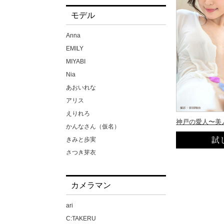
モデル
Anna
EMILY
MIYABI
Nia
あおいれな
アリス
えりれろ
かんなさん（仮名）
きみと歩実
さつき芽衣
ちゃんよた
ほなみさん（仮名）
カメラマン
みひな
メイリ
ari
もなみ鈴
C:TAKERU