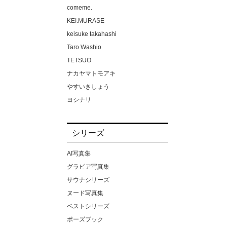
ゆみさん（仮名）
comeme.
ゆりかさん（仮名）
KEI.MURASE
ゆりさん（仮名）
keisuke takahashi
るるちゃ。
Taro Washio
わか菜ほの
TETSUO
一条みお
ナカヤマトモアキ
一色さら
やすいきしょう
七咲みいろ
ヨシナリ
七嶋舞
上野勇
七瀬アリス
中場敏博
シリーズ
七瀬いおり
中山雅文
三佳詩
伊藤秀祐
AI写真集
三原ほのか
佐藤裕之
グラビア写真集
三尾めぐ
吉田裕之
サウナシリーズ
三岳ゆうな
富田恭透
ヌード写真集
三浦かなみ
小林
ベストシリーズ
上坂めい
小池大介
ポーズブック