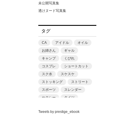
丘えりな
松田忠雄
未公開写真集
並木ゆの
柳沢康太
透けヌード写真集
中丸未来
浜田一喜
中森ななみ
渡辺凌
タグ
丸最レア
滝スズゴウ
丹羽すみれ
潤
CA
アイドル
オイル
乙アリス
猿山秀人
お姉さん
ギャル
九井さん（仮名）
田村浩章
キャンプ
くびれ
九十九メイ
福澤卓弥
コスプレ
ショートカット
二之宮りえな
篠原潔
スク水
スケスケ
二宮和香
藤本和典
ストッキング
ストリート
五芭
街田和由
スポーツ
スレンダー
亜矢みつき
鈴木ゴータ
セクシー
タイツ
今村日那乃
門嶋淳矢
ちっぱい
ニット
伊南えりか
関純一
Tweets by prestige_ebook
バニーガール
パンチラ
似鳥日菜
青山裕企
プール
フェチ
ベスト
佐久良咲希
黒澤奨平
マスク
ミニマム