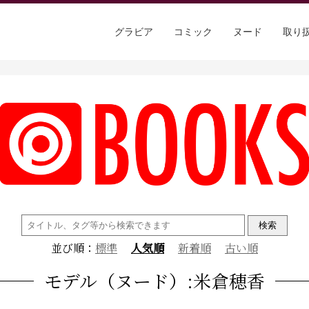
グラビア
コミック
ヌード
取り
検
索:
並び順：
標準
人気順
新着順
古い順
モデル（ヌード）:米倉穂香