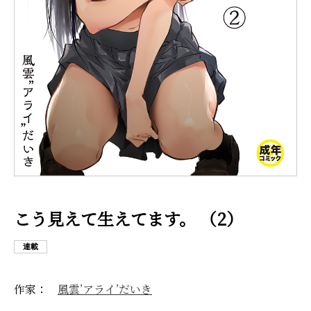
こう見えて生えてます。 （2）
連載
作家：
風雲’アライ’だいき