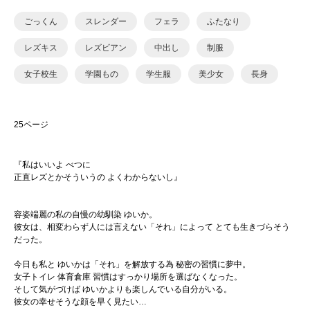
ごっくん
スレンダー
フェラ
ふたなり
レズキス
レズビアン
中出し
制服
女子校生
学園もの
学生服
美少女
長身
25ページ
『私はいいよ べつに
正直レズとかそういうの よくわからないし』
容姿端麗の私の自慢の幼馴染 ゆいか。
彼女は、相変わらず人には言えない「それ」によって とても生きづらそう
だった。
今日も私と ゆいかは「それ」を解放する為 秘密の習慣に夢中。
女子トイレ 体育倉庫 習慣はすっかり場所を選ばなくなった。
そして気がづけば ゆいかよりも楽しんでいる自分がいる。
彼女の幸せそうな顔を早く見たい…