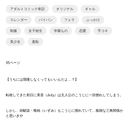
アダルトコミック単話
オリジナル
ギャル
スレンダー
パイパン
フェラ
ぶっかけ
制服
女子校生
学園もの
恋愛
手コキ
美少女
羞恥
35ページ
【うちには我慢しなくってもいいんだよ…？】
転校してきた初日に美音（みね）は主人公のこうじに一目惚れしてしまう。
しかし、幼馴染・唯純（いずみ）もこうじに惚れていて…複雑な三角関係か
と思いきや