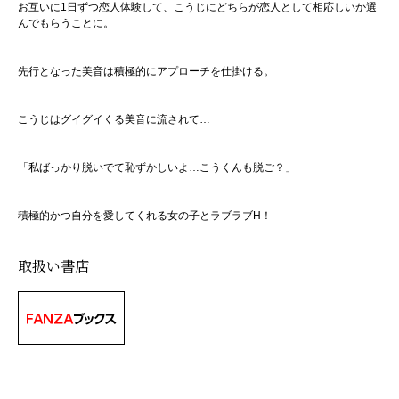
お互いに1日ずつ恋人体験して、こうじにどちらが恋人として相応しいか選
んでもらうことに。
先行となった美音は積極的にアプローチを仕掛ける。
こうじはグイグイくる美音に流されて…
「私ばっかり脱いでて恥ずかしいよ…こうくんも脱ご？」
積極的かつ自分を愛してくれる女の子とラブラブH！
取扱い書店