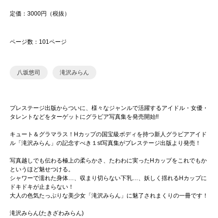
定価：3000円（税抜）
ページ数：101ページ
八坂悠司
滝沢みらん
プレステージ出版からついに、様々なジャンルで活躍するアイドル・女優・
タレントなどをターゲットにグラビア写真集を発売開始!!
キュート＆グラマラス！Hカップの国宝級ボディを持つ新人グラビアアイド
ル「滝沢みらん」の記念すべき１st写真集がプレステージ出版より発売！
写真越しでも伝わる極上の柔らかさ、たわわに実ったHカップをこれでもか
というほど魅せつける。
シャワーで濡れた身体…、収まり切らない下乳…、妖しく揺れるHカップに
ドキドキが止まらない！
大人の色気たっぷりな美少女「滝沢みらん」に魅了されまくりの一冊です！
滝沢みらん(たきざわみらん)