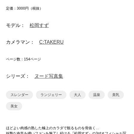
定価：3000円（税抜）
モデル：
松岡すず
カメラマン：
C:TAKERU
ページ数：154ページ
シリーズ：
ヌード写真集
スレンダー
ランジェリー
大人
温泉
美乳
美女
ほどよい肉感の熟した極上のカラダで観るものを骨抜く…
妖艶な色気を纏いファンを魅了し続ける『松岡すず』の3rdオフィシャル写