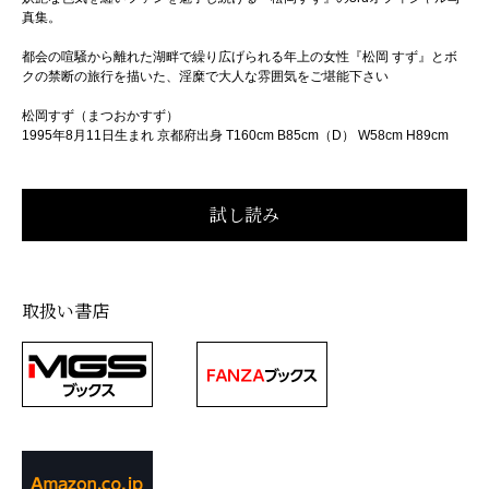
真集。
都会の喧騒から離れた湖畔で繰り広げられる年上の女性『松岡 すず』とボ
クの禁断の旅行を描いた、淫糜で大人な雰囲気をご堪能下さい
松岡すず（まつおかすず）
1995年8月11日生まれ 京都府出身 T160cm B85cm（D） W58cm H89cm
取扱い書店