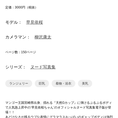
定価：3000円（税抜）
モデル：
早見依桜
カメラマン：
柳沢康太
ページ数：150ページ
シリーズ：
ヌード写真集
ランジェリー
巨乳
着物・浴衣
美乳
マンゴー王国宮崎県出身、揺れる『天然Gカップ』に弾けるぷるぷるボディ
で人気急上昇中の’早見依桜ちゃん’のオフィシャルヌード写真集電子版が登
場！！
あどけなさが残るウブな表情にグラマラスおっぱいのギャップボディは強烈