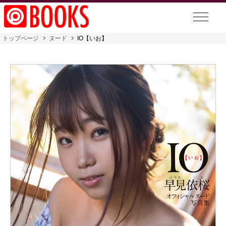
トップページ
ヌード
IO【いお】