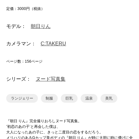
定価：3000円（税抜）
モデル：
朝日りん
カメラマン：
C:TAKERU
ページ数：156ページ
シリーズ：
ヌード写真集
ランジェリー
制服
巨乳
温泉
美乳
『朝日 りん』完全撮りおろしヌード写真集。
’初恋のあの子’と再会した僕は、
大人になったあの子に、きっと二度目の恋をするだろう。
メリハリのあるGカップ美ボディの『朝日 りん』が時に大胆に時に儚げに全