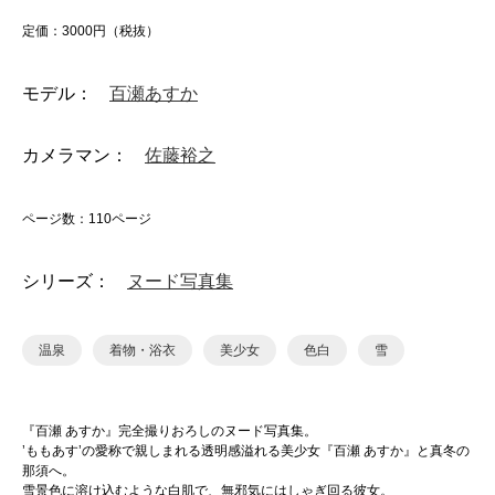
定価：3000円（税抜）
モデル：
百瀬あすか
カメラマン：
佐藤裕之
ページ数：110ページ
シリーズ：
ヌード写真集
温泉
着物・浴衣
美少女
色白
雪
『百瀬 あすか』完全撮りおろしのヌード写真集。
’ももあす’の愛称で親しまれる透明感溢れる美少女『百瀬 あすか』と真冬の
那須へ。
雪景色に溶け込むような白肌で、無邪気にはしゃぎ回る彼女。