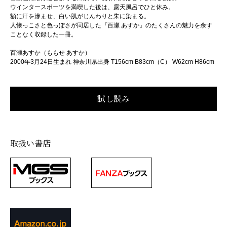
ウインタースポーツを満喫した後は、露天風呂でひと休み。
額に汗を滲ませ、白い肌がじんわりと朱に染まる。
人懐っこさと色っぽさが同居した『百瀬 あすか』のたくさんの魅力を余す
ことなく収録した一冊。
百瀬あすか（ももせ あすか）
2000年3月24日生まれ 神奈川県出身 T156cm B83cm（C） W62cm H86cm
取扱い書店