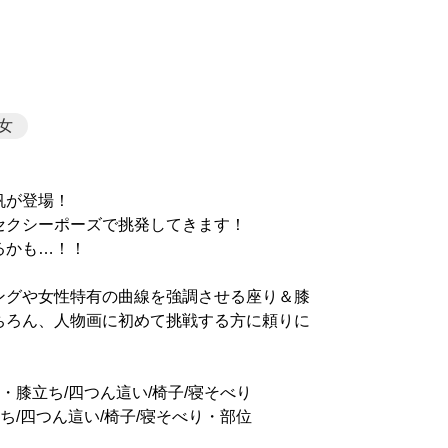
女
帆が登場！
セクシーポーズで挑発してきます！
るかも…！！
ングや女性特有の曲線を強調させる座り＆膝
ちろん、人物画に初めて挑戦する方に頼りに
・膝立ち/四つん這い/椅子/寝そべり
ち/四つん這い/椅子/寝そべり・部位