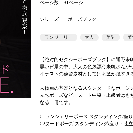
ページ数：81ページ
シリーズ：
ポーズブック
ランジェリー
大人
美乳
美
【絶対的セクシーボーズブック】に通野未
黒い背景の中、大人の色気漂う未帆さんが
イラストの練習素材としては刺激が強すぎ
人物画の基礎となるスタンダードなポージ
立ちポーズなど、ヌード中級・上級者はも
なる一冊です。
01ランジェリーボース スタンディング/座り
02ヌードポーズ スタンディング/座り・膝立