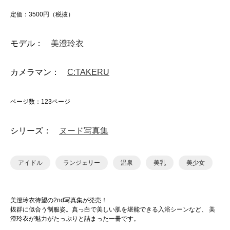
定価：3500円（税抜）
モデル：
美澄玲衣
カメラマン：
C:TAKERU
ページ数：123ページ
シリーズ：
ヌード写真集
アイドル
ランジェリー
温泉
美乳
美少女
美澄玲衣待望の2nd写真集が発売！
抜群に似合う制服姿。真っ白で美しい肌を堪能できる入浴シーンなど、 美
澄玲衣が魅力がたっぷりと詰まった一冊です。