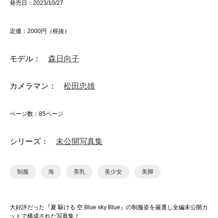
発売日：2023/10/27
定価：2000円（税抜）
モデル：
森日向子
カメラマン：
松田忠雄
ページ数：85ページ
シリーズ：
未公開写真集
制服
海
美乳
美少女
美脚
大好評だった『夏 駆ける 空 Blue sky Blue』の制服姿を厳選し全編未公開カ
ットで構成された写真集！