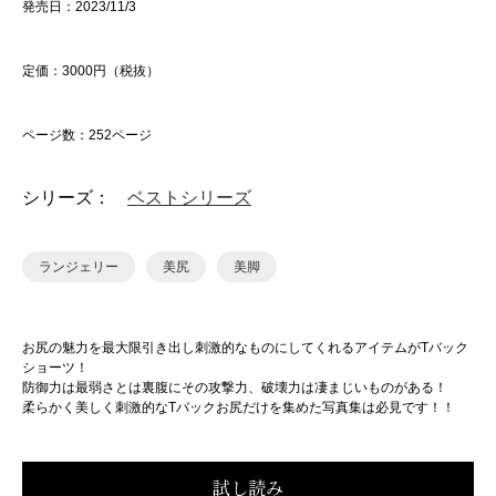
発売日：2023/11/3
定価：3000円（税抜）
ページ数：252ページ
シリーズ：
ベストシリーズ
ランジェリー
美尻
美脚
お尻の魅力を最大限引き出し刺激的なものにしてくれるアイテムがTバック
ショーツ！
防御力は最弱さとは裏腹にその攻撃力、破壊力は凄まじいものがある！
柔らかく美しく刺激的なTバックお尻だけを集めた写真集は必見です！！