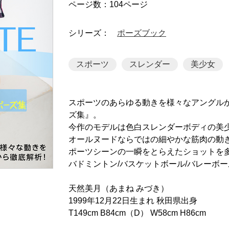
ページ数：104ページ
シリーズ：
ポーズブック
スポーツ
スレンダー
美少女
スポーツのあらゆる動きを様々なアングル
ズ集』。
今作のモデルは色白スレンダーボディの美
オールヌードならではの細やかな筋肉の動
ポーツシーンの一瞬をとらえたショットを
バドミントン/バスケットボール/バレーボー
天然美月（あまね みづき）
1999年12月22日生まれ 秋田県出身
T149cm B84cm（D） W58cm H86cm