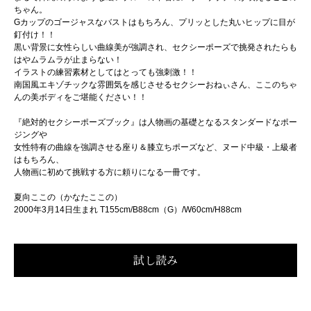
ちゃん。
Gカップのゴージャスなバストはもちろん、プリッとした丸いヒップに目が
釘付け！！
黒い背景に女性らしい曲線美が強調され、セクシーポーズで挑発されたらも
はやムラムラが止まらない！
イラストの練習素材としてはとっても強刺激！！
南国風エキゾチックな雰囲気を感じさせるセクシーおねぃさん、ここのちゃ
んの美ボディをご堪能ください！！
『絶対的セクシーポーズブック』は人物画の基礎となるスタンダードなポー
ジングや
女性特有の曲線を強調させる座り＆膝立ちポーズなど、ヌード中級・上級者
はもちろん、
人物画に初めて挑戦する方に頼りになる一冊です。
夏向ここの（かなたここの）
2000年3月14日生まれ T155cm/B88cm（G）/W60cm/H88cm