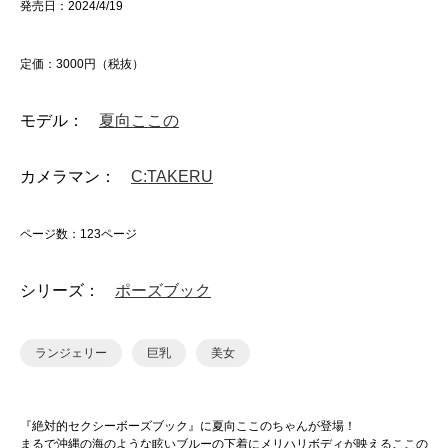
発売日：2024/4/19
定価：3000円（税抜）
モデル：
夏向ここの
カメラマン：
C:TAKERU
ページ数：123ページ
シリーズ：
ポーズブック
ランジェリー
巨乳
美女
『絶対的セクシーボーズブック』に夏向ここのちゃんが登場！
まるで沖縄の海のような眩いブルーの下着にメリハリボディが映えるここの