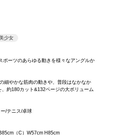
美少女
スポーツのあらゆる動きを様々なアングルか
はの細やかな筋肉の動きや、普段はなかなか
約180カット&132ページの大ボリューム
ー/テニス/卓球
85cm（C）W57cm H85cm