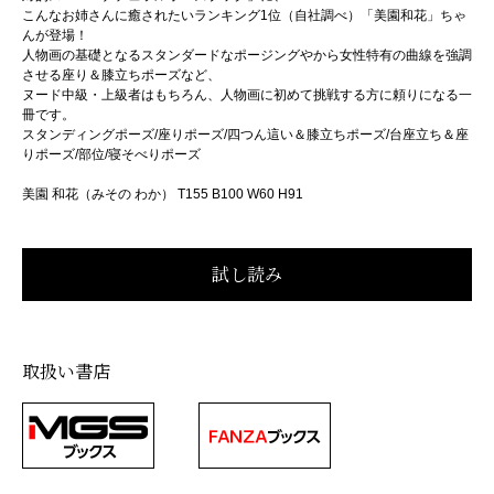
こんなお姉さんに癒されたいランキング1位（自社調べ）「美園和花」ちゃ
んが登場！
人物画の基礎となるスタンダードなポージングやから女性特有の曲線を強調
させる座り＆膝立ちポーズなど、
ヌード中級・上級者はもちろん、人物画に初めて挑戦する方に頼りになる一
冊です。
スタンディングポーズ/座りポーズ/四つん這い＆膝立ちポーズ/台座立ち＆座
りポーズ/部位/寝そべりポーズ
美園 和花（みその わか） T155 B100 W60 H91
取扱い書店