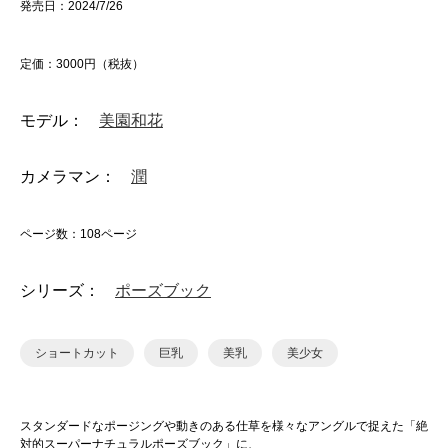
発売日：2024/7/26
定価：3000円（税抜）
モデル：
美園和花
カメラマン：
潤
ページ数：108ページ
シリーズ：
ポーズブック
ショートカット
巨乳
美乳
美少女
スタンダードなポージングや動きのある仕草を様々なアングルで捉えた「絶
対的スーパーナチュラルポーズブック」に、