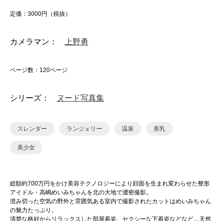
定価：3000円（税抜）
カメラマン：
上野勇
ページ数：120ページ
シリーズ：
ヌード写真集
スレンダー
ランジェリー
温泉
美乳
美少女
総額約700万円をかけ美容テクノロジーにより顔面を生まれ変わらせた整形
アイドル・高嶋めいみちゃんを北の大地で濃密撮影。
澄み切った空気の野外と雰囲気ある室内で撮影されたカットはめいみちゃん
の魅力たっぷり。
清楚な格好からリラックスした部屋着姿、セクシーな下着姿などなど…天然