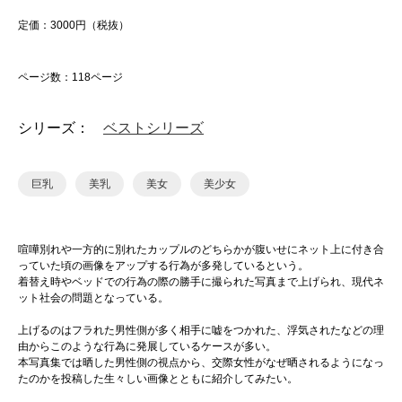
定価：3000円（税抜）
ページ数：118ページ
シリーズ：
ベストシリーズ
巨乳
美乳
美女
美少女
喧嘩別れや一方的に別れたカップルのどちらかが腹いせにネット上に付き合
っていた頃の画像をアップする行為が多発しているという。
着替え時やベッドでの行為の際の勝手に撮られた写真まで上げられ、現代ネ
ット社会の問題となっている。
上げるのはフラれた男性側が多く相手に嘘をつかれた、浮気されたなどの理
由からこのような行為に発展しているケースが多い。
本写真集では晒した男性側の視点から、交際女性がなぜ晒されるようになっ
たのかを投稿した生々しい画像とともに紹介してみたい。