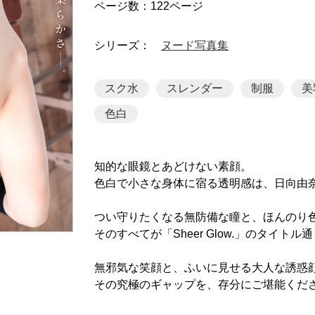
ページ数：122ページ
シリーズ：
ヌード写真集
スク水
スレンダー
制服
美
色白
知的な眼鏡とあどけない素顔。
色白で小さな身体に宿る透明感は、日向由
つい守りたくなる無防備な瞳と、ほんのり
そのすべてが「Sheer Glow.」のタイ
無邪気な笑顔と、ふいに見せる大人な誘惑
その究極のギャップを、存分にご堪能くだ