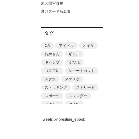
丘えりな
松田忠雄
未公開写真集
並木ゆの
柳沢康太
透けヌード写真集
中丸未来
浜田一喜
中森ななみ
渡辺凌
タグ
丸最レア
滝スズゴウ
丹羽すみれ
潤
CA
アイドル
オイル
乙アリス
猿山秀人
お姉さん
ギャル
九井さん（仮名）
田村浩章
キャンプ
くびれ
九十九メイ
福澤卓弥
コスプレ
ショートカット
二之宮りえな
篠原潔
スク水
スケスケ
二宮和香
藤本和典
ストッキング
ストリート
五芭
街田和由
スポーツ
スレンダー
亜矢みつき
鈴木ゴータ
セクシー
タイツ
今村日那乃
門嶋淳矢
ちっぱい
ニット
伊南えりか
関純一
Tweets by prestige_ebook
バニーガール
パンチラ
似鳥日菜
青山裕企
プール
フェチ
ベスト
佐久良咲希
黒澤奨平
マスク
ミニマム