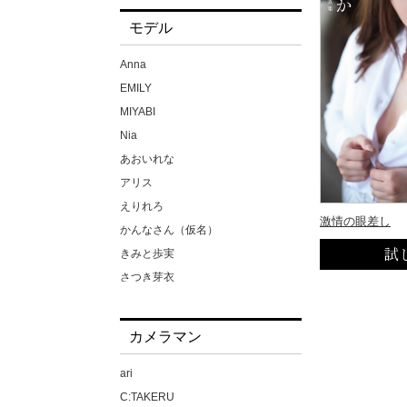
モデル
Anna
EMILY
MIYABI
Nia
あおいれな
アリス
えりれろ
激情の眼差し
かんなさん（仮名）
きみと歩実
さつき芽衣
ちゃんよた
ほなみさん（仮名）
カメラマン
みひな
メイリ
ari
もなみ鈴
C:TAKERU