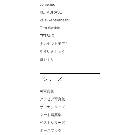
ゆみさん（仮名）
comeme.
ゆりかさん（仮名）
KEI.MURASE
ゆりさん（仮名）
keisuke takahashi
るるちゃ。
Taro Washio
わか菜ほの
TETSUO
一条みお
ナカヤマトモアキ
一色さら
やすいきしょう
七咲みいろ
ヨシナリ
七嶋舞
上野勇
七瀬アリス
中場敏博
シリーズ
七瀬いおり
中山雅文
三佳詩
伊藤秀祐
AI写真集
三原ほのか
佐藤裕之
グラビア写真集
三尾めぐ
吉田裕之
サウナシリーズ
三岳ゆうな
富田恭透
ヌード写真集
三浦かなみ
小林
ベストシリーズ
上坂めい
小池大介
ポーズブック