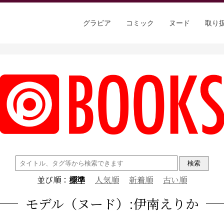
グラビア
コミック
ヌード
取り
検
索:
並び順：
標準
人気順
新着順
古い順
モデル（ヌード）:伊南えりか