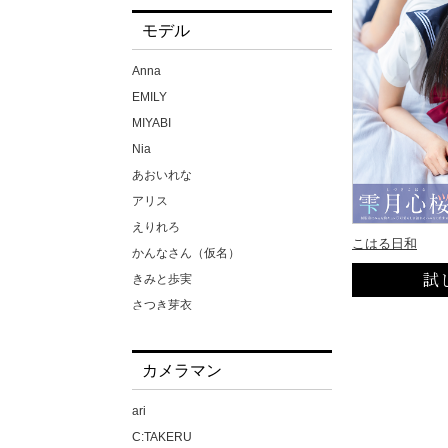
モデル
Anna
EMILY
MIYABI
Nia
あおいれな
アリス
えりれろ
こはる日和
かんなさん（仮名）
きみと歩実
さつき芽衣
ちゃんよた
ほなみさん（仮名）
カメラマン
みひな
メイリ
ari
もなみ鈴
C:TAKERU