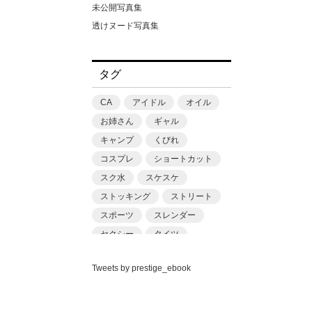
丘えりな
松田忠雄
未公開写真集
並木ゆの
柳沢康太
透けヌード写真集
中丸未来
浜田一喜
中森ななみ
渡辺凌
タグ
丸最レア
滝スズゴウ
丹羽すみれ
潤
CA
アイドル
オイル
乙アリス
猿山秀人
お姉さん
ギャル
九井さん（仮名）
田村浩章
キャンプ
くびれ
九十九メイ
福澤卓弥
コスプレ
ショートカット
二之宮りえな
篠原潔
スク水
スケスケ
二宮和香
藤本和典
ストッキング
ストリート
五芭
街田和由
スポーツ
スレンダー
亜矢みつき
鈴木ゴータ
セクシー
タイツ
今村日那乃
門嶋淳矢
ちっぱい
ニット
伊南えりか
関純一
Tweets by prestige_ebook
バニーガール
パンチラ
似鳥日菜
青山裕企
プール
フェチ
ベスト
佐久良咲希
黒澤奨平
マスク
ミニマム