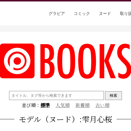
グラビア
コミック
ヌード
取り
検
索:
並び順：
標準
人気順
新着順
古い順
モデル（ヌード）:雫月心桜