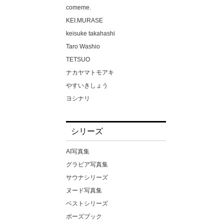
ゆみさん（仮名）
comeme.
ゆりかさん（仮名）
KEI.MURASE
ゆりさん（仮名）
keisuke takahashi
るるちゃ。
Taro Washio
わか菜ほの
TETSUO
一条みお
ナカヤマトモアキ
一色さら
やすいきしょう
七咲みいろ
ヨシナリ
七嶋舞
上野勇
七瀬アリス
中場敏博
シリーズ
七瀬いおり
中山雅文
三佳詩
伊藤秀祐
AI写真集
三原ほのか
佐藤裕之
グラビア写真集
三尾めぐ
吉田裕之
サウナシリーズ
三岳ゆうな
富田恭透
ヌード写真集
三浦かなみ
小林
ベストシリーズ
上坂めい
小池大介
ポーズブック