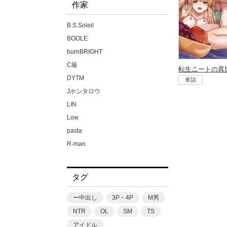
作家
B.S.Soleil
BOOLE
burnBRIGHT
C級
DYTM
単話
Jホシタロウ
LIN
Low
pasta
R-man
SWZW
tamuhi
タグ
XPJbox
yesman
ー中出し
3P・4P
M男
yotunoha
NTR
OL
SM
TS
Zummy
アイドル