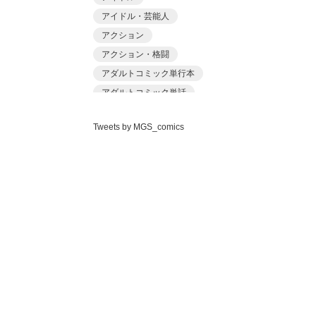
あ〜る氏
アイドル・芸能人
あおいせな
アクション
あおいせな
アクション・格闘
あおむし
アダルトコミック単行本
アカバシ
アダルトコミック単話
あきら肇
アダルト単行本
アナル
あましょく
Tweets by MGS_comics
アナルセックス
イタズラ
ありしあ
イラマチオ
いけだま
インストラクター
いさわのーり
ウェイトレス
エルフ
いちごクレープ
オナニー
おもちゃ
えんど
おもらし
オリジナル
おっweee
お姉さん
お姫様
がっきー
お嬢様
お嬢様・令嬢
かっさい
お嬢様・令嬢パイパン
かゆみ止め
お母さん
お風呂
くまっこ