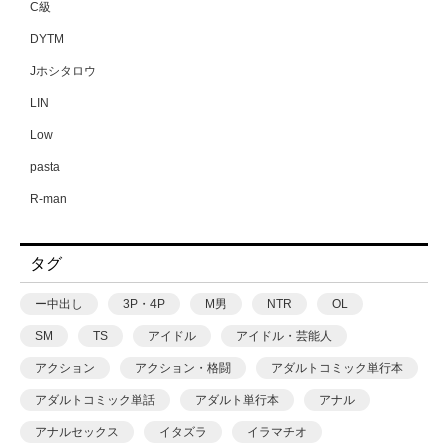
C級
DYTM
Jホシタロウ
LIN
Low
pasta
R-man
SWZW
タグ
tamuhi
XPJbox
ー中出し
3P・4P
M男
NTR
OL
yesman
SM
TS
アイドル
アイドル・芸能人
yotunoha
アクション
アクション・格闘
アダルトコミック単行本
Zummy
アダルトコミック単話
アダルト単行本
アナル
あ〜る氏
アナルセックス
イタズラ
イラマチオ