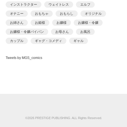
あおいせな
インストラクター
ウェイトレス
エルフ
あおいせな
オナニー
おもちゃ
おもらし
オリジナル
あおむし
お姉さん
お姫様
お嬢様
お嬢様・令嬢
アカバシ
お嬢様・令嬢パイパン
お母さん
お風呂
あきら肇
カップル
ギャグ・コメディ
ギャル
あましょく
キャンギャル
くの一
クンニ
ケモナー
ありしあ
Tweets by MGS_comics
コスプレ
ごっくん
コッミク単行本
いけだま
サイコ・スリラー
シスター
シックスナイン
いさわのーり
ショタ
スパンキング
スポーツ
スレンダ
いちごクレープ
スレンダー
セーラー服
セクシー
その他フェチ
えんど
ダーク系
ダンス
チャイナドレス
つるぺた
おっweee
ツンデレ
デカチン・巨根
デビュー作品
ドール
がっきー
ドM
ドМ
ドラッグ
ナース
ナンパ
©2026 PRESTIGE PUBLISHING. ALL Rights Reserved.
かっさい
ニーソックス
ネコミミ
ネコミミ・獣系