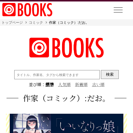
トップページ
コミック
作家（コミック）:だお。
検
索:
並び順：
標準
人気順
新着順
古い順
作家（コミック）:だお。