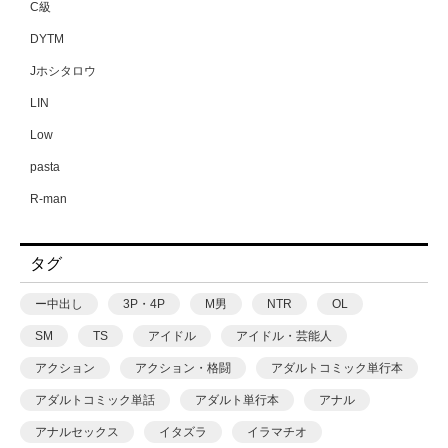
C級
DYTM
Jホシタロウ
LIN
Low
pasta
R-man
SWZW
タグ
tamuhi
XPJbox
ー中出し
3P・4P
M男
NTR
OL
yesman
SM
TS
アイドル
アイドル・芸能人
yotunoha
アクション
アクション・格闘
アダルトコミック単行本
Zummy
アダルトコミック単話
アダルト単行本
アナル
あ〜る氏
アナルセックス
イタズラ
イラマチオ