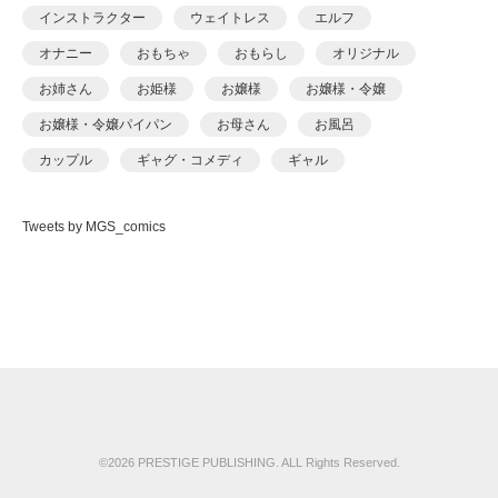
あおいせな
インストラクター
ウェイトレス
エルフ
あおいせな
オナニー
おもちゃ
おもらし
オリジナル
あおむし
お姉さん
お姫様
お嬢様
お嬢様・令嬢
アカバシ
お嬢様・令嬢パイパン
お母さん
お風呂
あきら肇
カップル
ギャグ・コメディ
ギャル
あましょく
キャンギャル
くの一
クンニ
ケモナー
ありしあ
Tweets by MGS_comics
コスプレ
ごっくん
コッミク単行本
いけだま
サイコ・スリラー
シスター
シックスナイン
いさわのーり
ショタ
スパンキング
スポーツ
スレンダ
いちごクレープ
スレンダー
セーラー服
セクシー
その他フェチ
えんど
ダーク系
ダンス
チャイナドレス
つるぺた
おっweee
ツンデレ
デカチン・巨根
デビュー作品
ドール
がっきー
ドM
ドМ
ドラッグ
ナース
ナンパ
©2026 PRESTIGE PUBLISHING. ALL Rights Reserved.
かっさい
ニーソックス
ネコミミ
ネコミミ・獣系