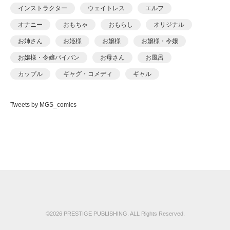
あおいせな
インストラクター
ウェイトレス
エルフ
あおいせな
オナニー
おもちゃ
おもらし
オリジナル
あおむし
お姉さん
お姫様
お嬢様
お嬢様・令嬢
アカバシ
お嬢様・令嬢パイパン
お母さん
お風呂
あきら肇
カップル
ギャグ・コメディ
ギャル
あましょく
キャンギャル
くの一
クンニ
ケモナー
ありしあ
Tweets by MGS_comics
コスプレ
ごっくん
コッミク単行本
いけだま
サイコ・スリラー
シスター
シックスナイン
いさわのーり
ショタ
スパンキング
スポーツ
スレンダ
いちごクレープ
スレンダー
セーラー服
セクシー
その他フェチ
えんど
ダーク系
ダンス
チャイナドレス
つるぺた
おっweee
ツンデレ
デカチン・巨根
デビュー作品
ドール
がっきー
ドM
ドМ
ドラッグ
ナース
ナンパ
©2026 PRESTIGE PUBLISHING. ALL Rights Reserved.
かっさい
ニーソックス
ネコミミ
ネコミミ・獣系