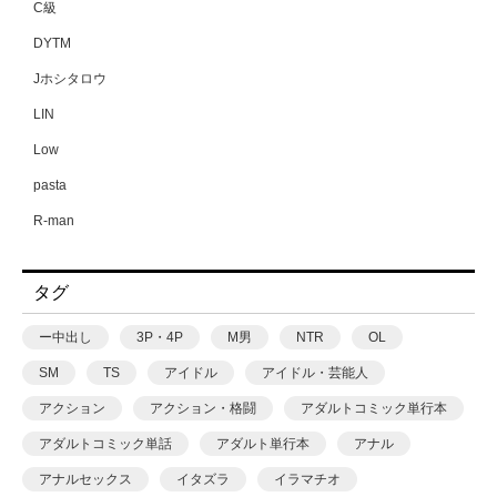
C級
DYTM
Jホシタロウ
LIN
Low
pasta
R-man
SWZW
タグ
tamuhi
XPJbox
ー中出し
3P・4P
M男
NTR
OL
yesman
SM
TS
アイドル
アイドル・芸能人
yotunoha
アクション
アクション・格闘
アダルトコミック単行本
Zummy
アダルトコミック単話
アダルト単行本
アナル
あ〜る氏
アナルセックス
イタズラ
イラマチオ