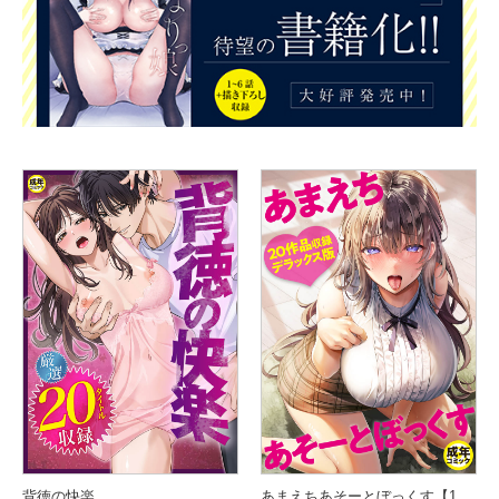
背徳の快楽
あまえちあそーとぼっくす【18禁】