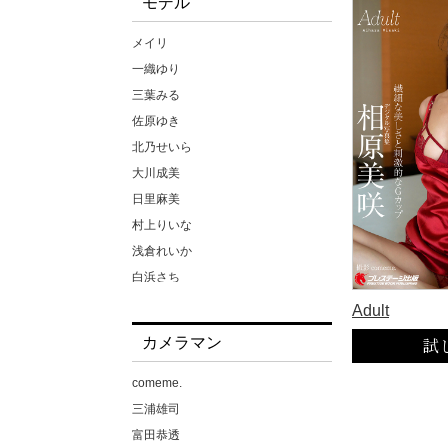
モデル
メイリ
一織ゆり
三葉みる
佐原ゆき
北乃せいら
大川成美
日里麻美
村上りいな
浅倉れいか
白浜さち
相原美咲
Adult
能美真奈
カメラマン
葉月愛梨
蒼野杏
comeme.
藤原みらちよ
三浦雄司
要あい
富田恭透