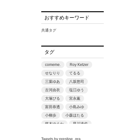
黒島綾乃
おすすめキーワード
共通タグ
タグ
comeme.
Roy Ketzer
せなりり
てるる
三葉ゆあ
八坂悠司
古河由衣
塩江ゆう
大塚びる
宮永薫
富田恭透
小島みゆ
小柳歩
小森ほたる
悠木ゆうか
早川達也
明丸はむ
朝野ナツ
Tweets by prestige_gra