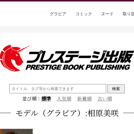
グラビア
コミック
ヌード
取り
検
索:
並び順：
標準
人気順
新着順
古い順
モデル（グラビア）:相原美咲