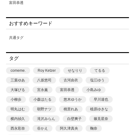
富田恭透
要あい
黒島綾乃
おすすめキーワード
共通タグ
タグ
comeme.
Roy Ketzer
せなりり
てるる
三葉ゆあ
八坂悠司
古河由衣
塩江ゆう
大塚びる
宮永薫
富田恭透
小島みゆ
小柳歩
小森ほたる
悠木ゆうか
早川達也
明丸はむ
朝野ナツ
桃里れあ
植原ゆきな
横内禎久
滝沢みらん
白壁爽子
篠見星奈
西永彩奈
谷かえ
阿久津真央
鞠奈