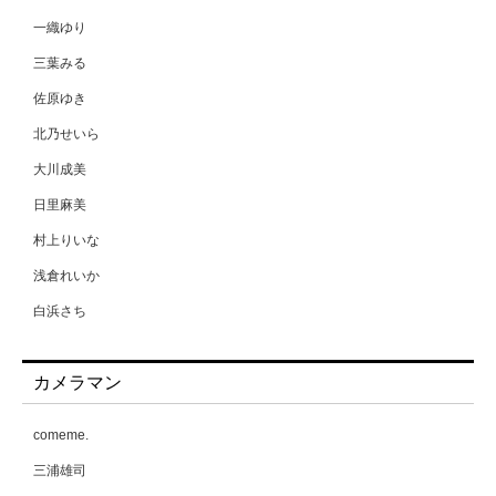
一織ゆり
三葉みる
佐原ゆき
北乃せいら
大川成美
日里麻美
村上りいな
浅倉れいか
白浜さち
相原美咲
カメラマン
能美真奈
葉月愛梨
comeme.
蒼野杏
三浦雄司
藤原みらちよ