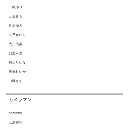
一織ゆり
三葉みる
佐原ゆき
北乃せいら
大川成美
日里麻美
村上りいな
浅倉れいか
白浜さち
相原美咲
カメラマン
能美真奈
葉月愛梨
comeme.
蒼野杏
三浦雄司
藤原みらちよ