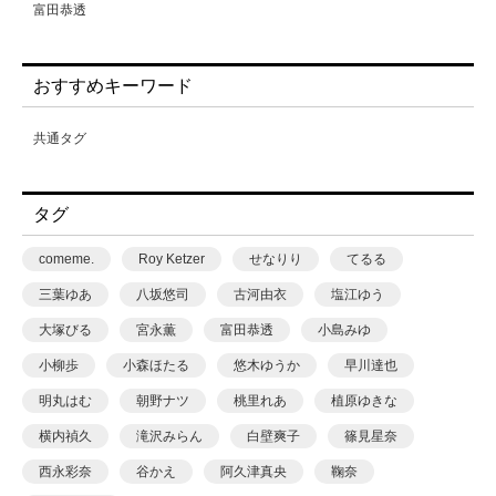
富田恭透
要あい
黒島綾乃
おすすめキーワード
共通タグ
タグ
comeme.
Roy Ketzer
せなりり
てるる
三葉ゆあ
八坂悠司
古河由衣
塩江ゆう
大塚びる
宮永薫
富田恭透
小島みゆ
小柳歩
小森ほたる
悠木ゆうか
早川達也
明丸はむ
朝野ナツ
桃里れあ
植原ゆきな
横内禎久
滝沢みらん
白壁爽子
篠見星奈
西永彩奈
谷かえ
阿久津真央
鞠奈