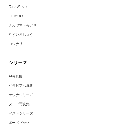
ゆりさん（仮名）
Taro Washio
るるちゃ。
TETSUO
わか菜ほの
ナカヤマトモアキ
一条みお
やすいきしょう
一色さら
ヨシナリ
七咲みいろ
上野勇
七嶋舞
シリーズ
中場敏博
七瀬アリス
中山雅文
七瀬いおり
AI写真集
伊藤秀祐
三佳詩
グラビア写真集
佐藤裕之
三原ほのか
サウナシリーズ
吉田裕之
三尾めぐ
ヌード写真集
富田恭透
三岳ゆうな
ベストシリーズ
小林
三浦かなみ
ポーズブック
小池大介