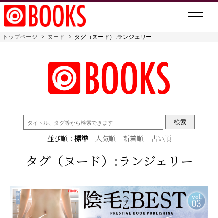
トップページ
ヌード
タグ（ヌード）:ランジェリー
検
索:
並び順：
標準
人気順
新着順
古い順
タグ（ヌード）:ランジェリー