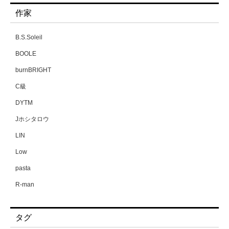
作家
B.S.Soleil
BOOLE
burnBRIGHT
C級
DYTM
Jホシタロウ
LIN
Low
pasta
R-man
SWZW
タグ
tamuhi