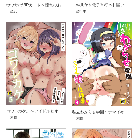
ウワサのVIPカード〜憧れのあの娘をヤりたい放題〜（1）
【特典付き電子単行本】聖アイドル女学園〜私のセンターに挿れてほしい〜
単話
単行本
コワレカケ。〜アイドルとオタクの共依存関係〜（5）
私立わからせ学園〜ナマイキ娘を性指導！！〜（3）
連載
連載