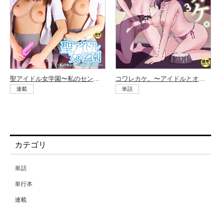
聖アイドル女学園〜私のセンターに挿れてほしい〜（1）
コワレカケ。〜アイドルとオタクの共依存関係〜（3）
連載
単話
カテゴリ
単話
単行本
連載