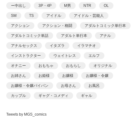
XPJbox
ー中出し
3P・4P
M男
NTR
OL
yesman
SM
TS
アイドル
アイドル・芸能人
yotunoha
アクション
アクション・格闘
アダルトコミック単行本
Zummy
アダルトコミック単話
アダルト単行本
アナル
あ〜る氏
アナルセックス
イタズラ
イラマチオ
あおいせな
インストラクター
ウェイトレス
エルフ
あおいせな
オナニー
おもちゃ
おもらし
オリジナル
あおむし
お姉さん
お姫様
お嬢様
お嬢様・令嬢
アカバシ
お嬢様・令嬢パイパン
お母さん
お風呂
あきら肇
カップル
ギャグ・コメディ
ギャル
あましょく
キャンギャル
くの一
クンニ
ケモナー
ありしあ
Tweets by MGS_comics
コスプレ
ごっくん
コッミク単行本
いけだま
サイコ・スリラー
シスター
シックスナイン
いさわのーり
ショタ
スパンキング
スポーツ
スレンダ