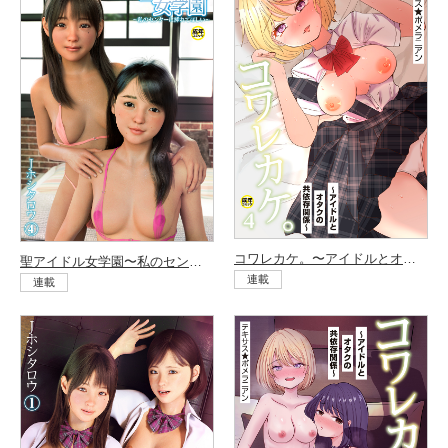
コワレカケ。〜アイドルとオタクの共依存関係〜（4）
聖アイドル女学園〜私のセンターに挿れてほしい〜（4）
連載
連載