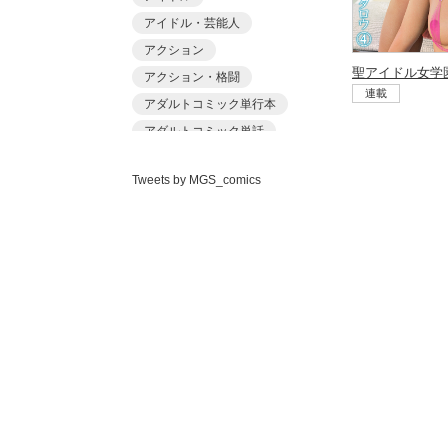
あ〜る氏
アイドル・芸能人
あおいせな
アクション
あおいせな
アクション・格闘
連載
あおむし
アダルトコミック単行本
アカバシ
アダルトコミック単話
あきら肇
アダルト単行本
アナル
あましょく
Tweets by MGS_comics
アナルセックス
イタズラ
ありしあ
イラマチオ
いけだま
インストラクター
いさわのーり
ウェイトレス
エルフ
いちごクレープ
オナニー
おもちゃ
えんど
おもらし
オリジナル
おっweee
お姉さん
お姫様
がっきー
お嬢様
お嬢様・令嬢
かっさい
お嬢様・令嬢パイパン
かゆみ止め
お母さん
お風呂
くまっこ