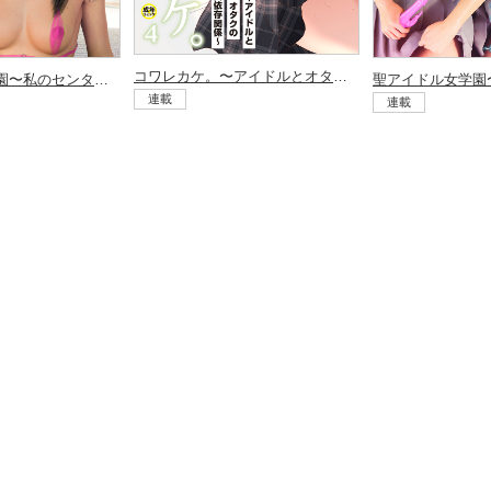
コワレカケ。〜アイドルとオタクの共依存関係〜（4）
聖アイドル女学園〜私のセンターに挿れてほしい〜（4）
連載
連載