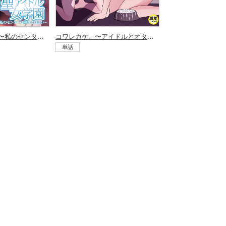
聖アイドル女学園〜私のセンターに挿れてほしい〜（1）
コワレカケ。〜アイドルとオタクの共依存関係〜（3）
単話