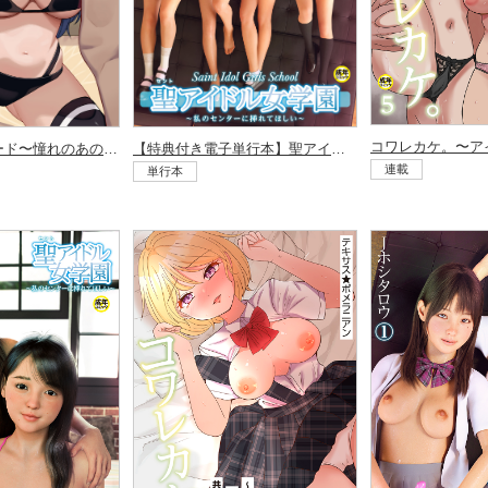
ウワサのVIPカード〜憧れのあの娘をヤりたい放題〜（1）
【特典付き電子単行本】聖アイドル女学園〜私のセンターに挿れてほしい〜
連載
単行本