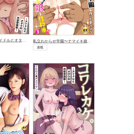
コワレカケ。〜アイドルとオタクの共依存関係〜（5）
私立わからせ学園〜ナマイキ娘を性指導！！〜（3）
連載