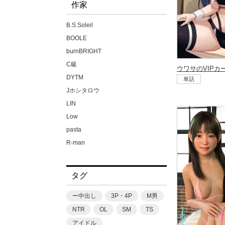
作家
B.S.Soleil
BOOLE
burnBRIGHT
C級
DYTM
単話
Jホシタロウ
LIN
Low
pasta
R-man
SWZW
tamuhi
タグ
XPJbox
yesman
ー中出し
3P・4P
M男
yotunoha
NTR
OL
SM
TS
Zummy
アイドル