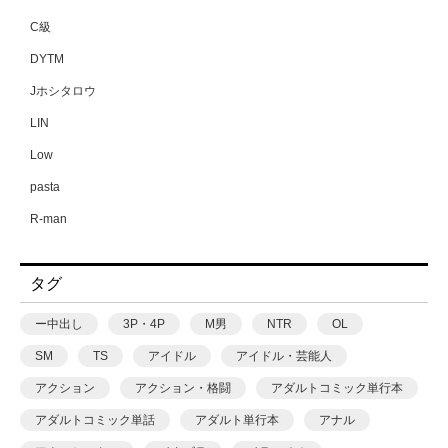
C級
DYTM
Jホシタロウ
LIN
Low
pasta
R-man
SWZW
タグ
tamuhi
XPJbox
ー中出し
3P・4P
M男
NTR
OL
yesman
SM
TS
アイドル
アイドル・芸能人
yotunoha
アクション
アクション・格闘
アダルトコミック単行本
Zummy
アダルトコミック単話
アダルト単行本
アナル
あ〜る氏