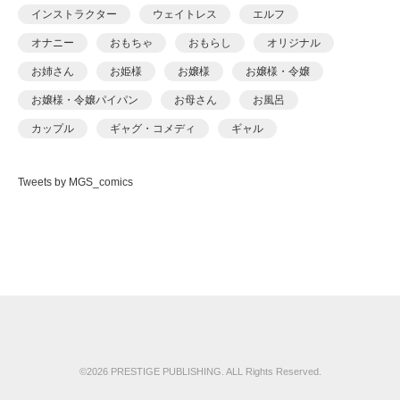
あおいせな
インストラクター
ウェイトレス
エルフ
あおいせな
オナニー
おもちゃ
おもらし
オリジナル
あおむし
お姉さん
お姫様
お嬢様
お嬢様・令嬢
アカバシ
お嬢様・令嬢パイパン
お母さん
お風呂
あきら肇
カップル
ギャグ・コメディ
ギャル
あましょく
キャンギャル
くの一
クンニ
ケモナー
ありしあ
Tweets by MGS_comics
コスプレ
ごっくん
コッミク単行本
いけだま
サイコ・スリラー
シスター
シックスナイン
いさわのーり
ショタ
スパンキング
スポーツ
スレンダ
いちごクレープ
スレンダー
セーラー服
セクシー
その他フェチ
えんど
ダーク系
ダンス
チャイナドレス
つるぺた
おっweee
ツンデレ
デカチン・巨根
デビュー作品
ドール
がっきー
ドM
ドМ
ドラッグ
ナース
ナンパ
©2026 PRESTIGE PUBLISHING. ALL Rights Reserved.
かっさい
ニーソックス
ネコミミ
ネコミミ・獣系