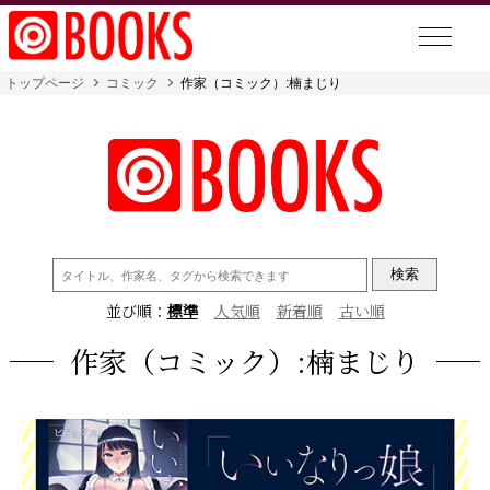
トップページ
コミック
作家（コミック）:楠まじり
検
索:
並び順：
標準
人気順
新着順
古い順
作家（コミック）:楠まじり