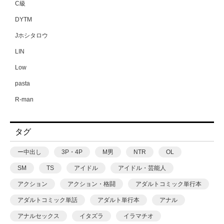
C級
DYTM
Jホシタロウ
LIN
Low
pasta
R-man
SWZW
タグ
tamuhi
XPJbox
ー中出し
3P・4P
M男
NTR
OL
yesman
SM
TS
アイドル
アイドル・芸能人
yotunoha
アクション
アクション・格闘
アダルトコミック単行本
Zummy
アダルトコミック単話
アダルト単行本
アナル
あ〜る氏
アナルセックス
イタズラ
イラマチオ