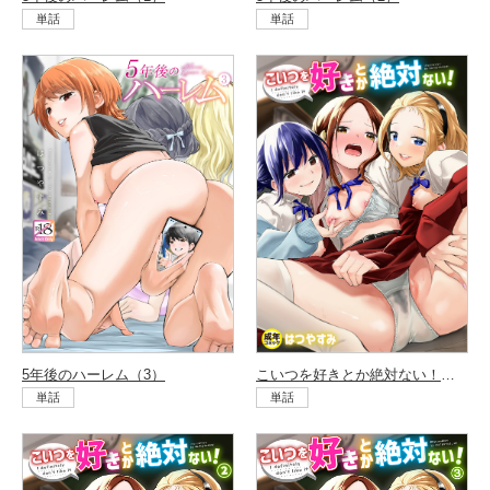
単話
単話
5年後のハーレム（3）
こいつを好きとか絶対ない！（1）
単話
単話