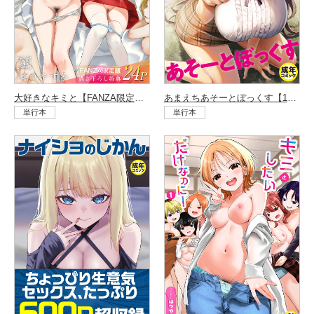
大好きなキミと【FANZA限定特装版】
あまえちあそーとぼっくす【18禁】
単行本
単行本