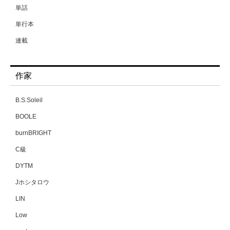
単話
単行本
連載
作家
B.S.Soleil
BOOLE
burnBRIGHT
C級
DYTM
Jホシタロウ
LIN
Low