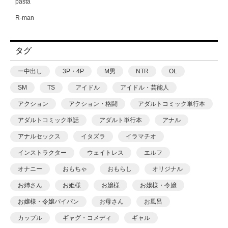
pasta
R-man
SWZW
タグ
tamuhi
XPJbox
ー中出し
3P・4P
M男
NTR
OL
yesman
SM
TS
アイドル
アイドル・芸能人
yotunoha
アクション
アクション・格闘
アダルトコミック単行本
Zummy
アダルトコミック単話
アダルト単行本
アナル
あ〜る氏
アナルセックス
イタズラ
イラマチオ
あおいせな
インストラクター
ウェイトレス
エルフ
あおいせな
オナニー
おもちゃ
おもらし
オリジナル
あおむし
お姉さん
お姫様
お嬢様
お嬢様・令嬢
アカバシ
お嬢様・令嬢パイパン
お母さん
お風呂
あきら肇
カップル
ギャグ・コメディ
ギャル