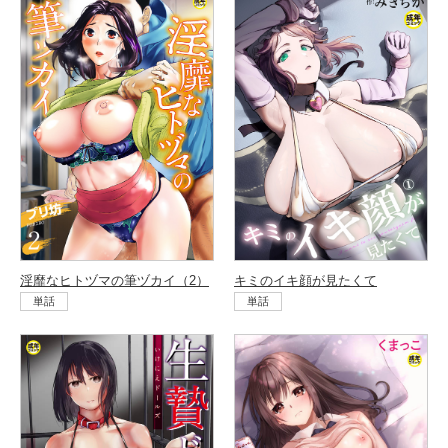
淫靡なヒトヅマの筆ヅカイ（2）
キミのイキ顔が見たくて
単話
単話