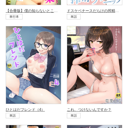
ドスケベナースだらけの搾精クリニック（1）
【合冊版】僕の知らないところで幼馴染たちは…
単話
単行本
ひとはだフレンド（4）
これ、つけないんですか？
単話
単話