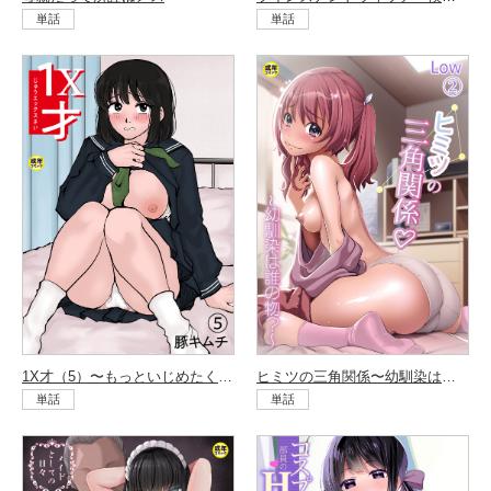
単話
単話
1X才（5）〜もっといじめたくなるぜーーー！！〜
ヒミツの三角関係〜幼馴染は誰の物？〜（2）
単話
単話