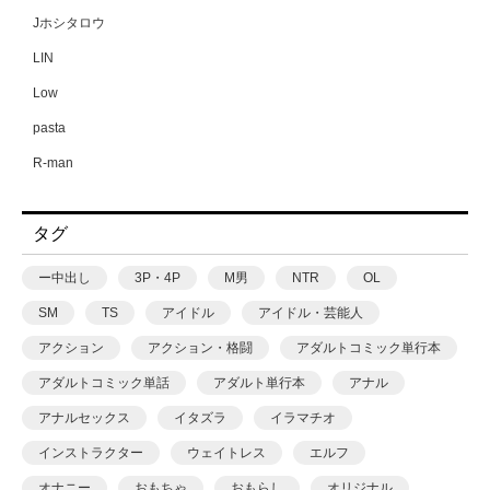
Jホシタロウ
LIN
Low
pasta
R-man
SWZW
タグ
tamuhi
XPJbox
ー中出し
3P・4P
M男
NTR
OL
yesman
SM
TS
アイドル
アイドル・芸能人
yotunoha
アクション
アクション・格闘
アダルトコミック単行本
Zummy
アダルトコミック単話
アダルト単行本
アナル
あ〜る氏
アナルセックス
イタズラ
イラマチオ
あおいせな
インストラクター
ウェイトレス
エルフ
あおいせな
オナニー
おもちゃ
おもらし
オリジナル