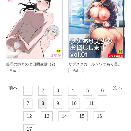
サブスクガール〜ワケあり美少女お貸しします〜（1）
義理の姉との七日間生活（2）
単話
単話
前へ
次へ
1
2
3
4
5
6
7
8
9
10
11
12
13
14
15
16
17