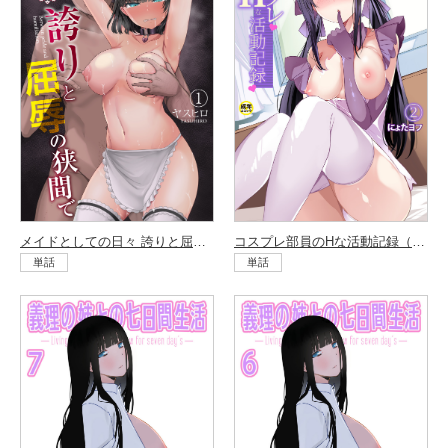
メイドとしての日々 誇りと屈辱の狭間で（1）
コスプレ部員のHな活動記録（2）
単話
単話