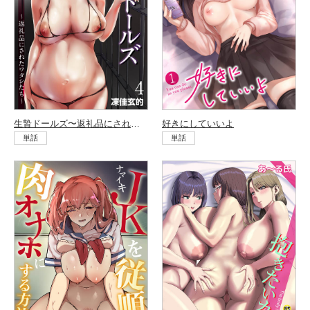
生贄ドールズ〜返礼品にされたワタシたち〜（4）
好きにしていいよ
単話
単話