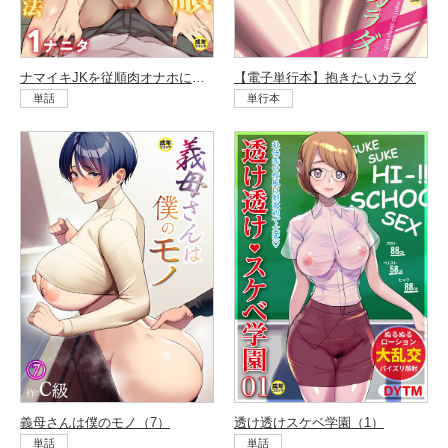
ナマイキJKを従順肉オナホにする方法（1）
【電子単行本】抱きたいカラダ
単話
単行本
義母さんは僕のモノ（7）
透け透けスケベ学園（1）
単話
単話