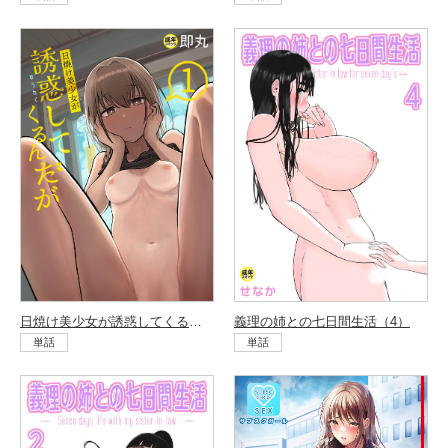
日焼け美少女が誘惑してくるんだが（1）
義理の姉との七日間生活（4）
単話
単話